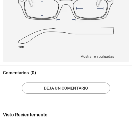
140mm
54mm
138mm
16mm
45mm
Mostrar en pulgadas
Comentarios
(
0
)
DEJA UN COMENTARIO
Visto Recientemente