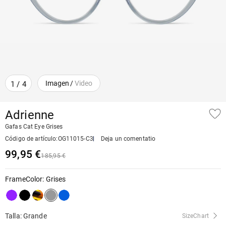
Imagen
/
Video
1
/
4
Adrienne
Gafas Cat Eye Grises
Código de artículo
:
OG11015-C3
Deja un comentatio
99,95 €
185,95 €
FrameColor
:
Grises
Talla: Grande
SizeChart