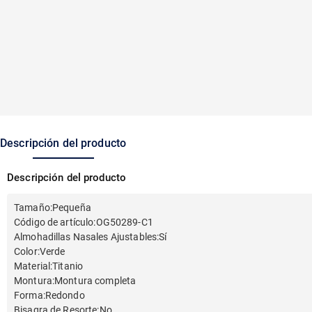
Descripción del producto
Descripción del producto
Tamaño
:
Pequeña
Código de artículo
:
OG50289-C1
Almohadillas Nasales Ajustables
:
Sí
Color
:
Verde
Material
:
Titanio
Montura
:
Montura completa
Forma
:
Redondo
Bisagra de Resorte
:
No