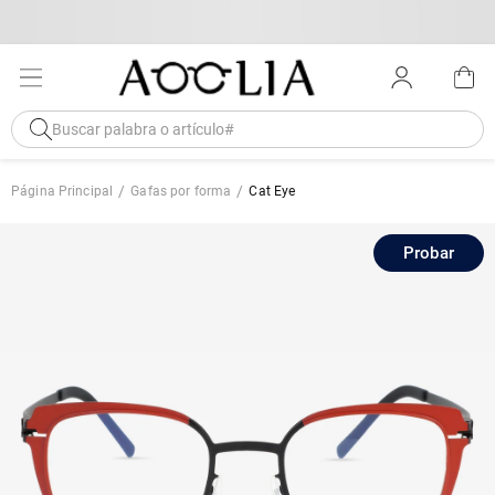
Página Principal
Gafas por forma
Cat Eye
Probar