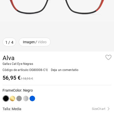
Imagen
/
Video
1
/
4
Alva
Gafas Cat Eye Negras
Código de artículo
:
OG80008-C1
Deja un comentatio
56,95 €
118,95 €
FrameColor
:
Negro
Talla: Media
SizeChart