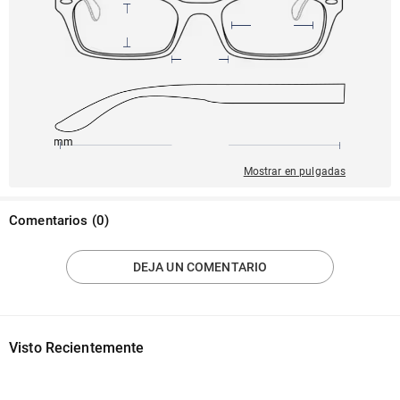
145mm
51mm
142mm
22mm
45mm
Mostrar en pulgadas
Comentarios
(
0
)
DEJA UN COMENTARIO
Visto Recientemente