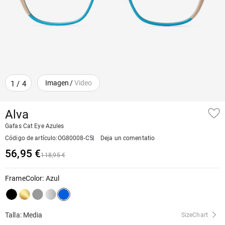
Imagen
/
Video
1
/
4
Alva
Gafas Cat Eye Azules
Código de artículo
:
OG80008-C5
Deja un comentatio
56,95 €
118,95 €
FrameColor
:
Azul
Talla: Media
SizeChart