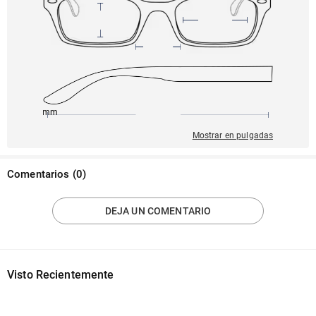
145mm
51mm
142mm
22mm
45mm
Mostrar en pulgadas
Comentarios
(
0
)
DEJA UN COMENTARIO
Visto Recientemente