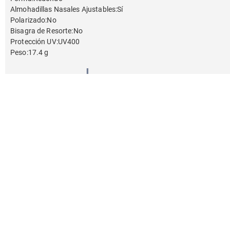
Almohadillas Nasales Ajustables
:
Sí
Polarizado
:
No
Bisagra de Resorte
:
No
Protección UV
:
UV400
Peso
:
17.4 g