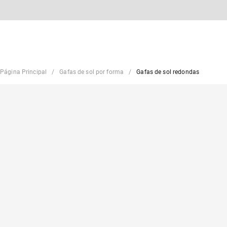
Página Principal
Gafas de sol por forma
Gafas de sol redondas