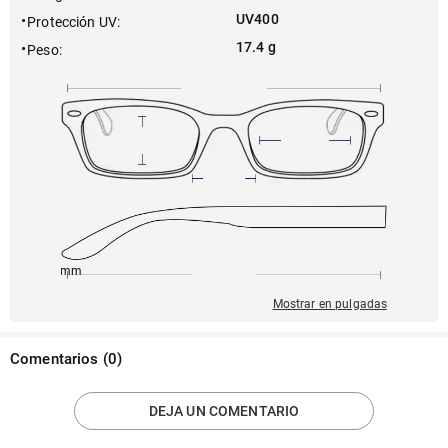
UV400
Protección UV
:
17.4 g
Peso
:
145mm
60mm
150mm
18mm
56mm
Mostrar en pulgadas
Comentarios
(
0
)
DEJA UN COMENTARIO