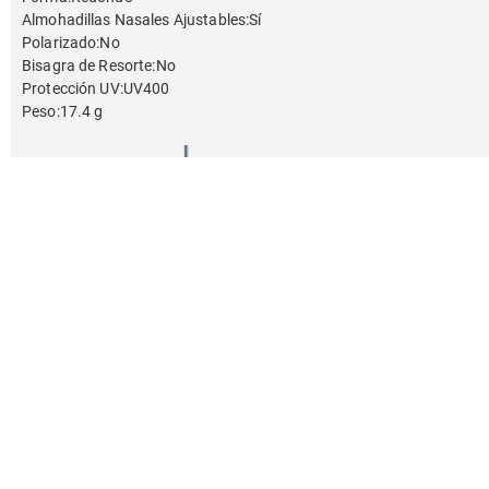
Almohadillas Nasales Ajustables
:
Sí
Polarizado
:
No
Bisagra de Resorte
:
No
Protección UV
:
UV400
Peso
:
17.4 g