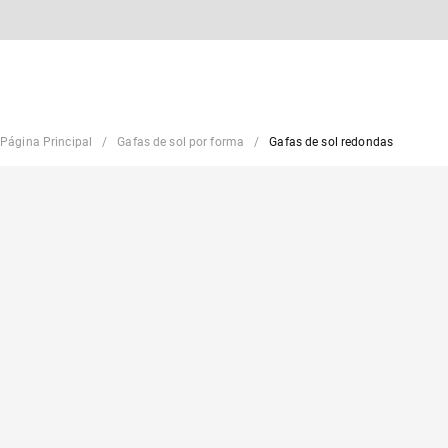
Página Principal
Gafas de sol por forma
Gafas de sol redondas