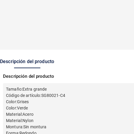
Descripción del producto
Descripción del producto
Tamaño
:
Extra grande
Código de artículo
:
SG80021-C4
Color
:
Grises
Color
:
Verde
Material
:
Acero
Material
:
Nylon
Montura
:
Sin montura
Forma
:
Redondo