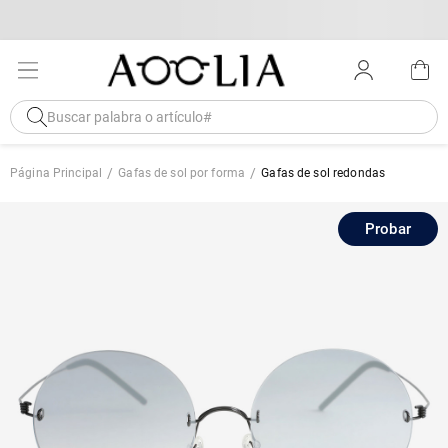
Página Principal
Gafas de sol por forma
Gafas de sol redondas
Probar