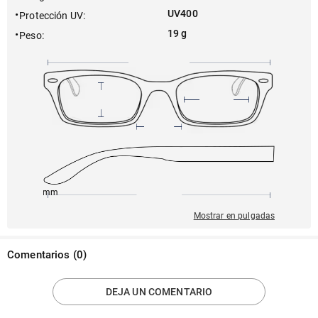
UV400
Protección UV
:
19 g
Peso
:
145mm
56mm
146mm
18mm
44mm
Mostrar en pulgadas
Comentarios
(
0
)
DEJA UN COMENTARIO