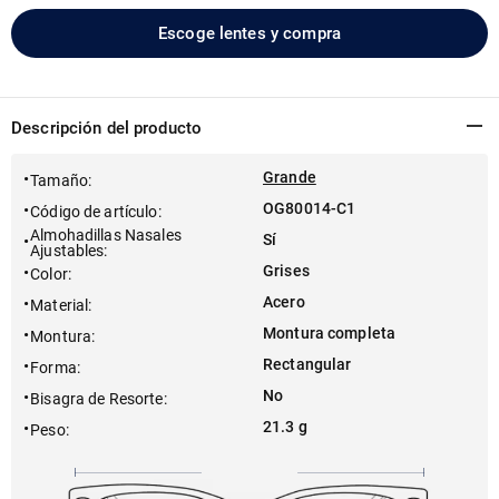
Escoge lentes y compra
Descripción del producto
Grande
Tamaño
:
OG80014-C1
Código de artículo
:
Almohadillas Nasales
Sí
Ajustables
:
Grises
Color
:
Acero
Material
:
Montura completa
Montura
:
Rectangular
Forma
:
No
Bisagra de Resorte
:
21.3 g
Peso
: