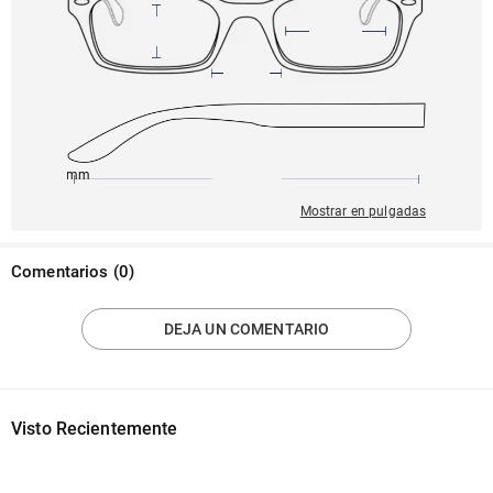
145mm
53mm
141mm
20mm
35mm
Mostrar en pulgadas
Comentarios
(
0
)
DEJA UN COMENTARIO
Visto Recientemente