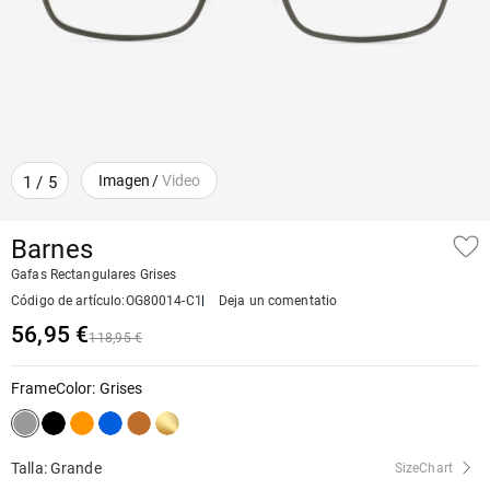
Imagen
/
Video
1
/
5
Barnes
Gafas Rectangulares Grises
Código de artículo
:
OG80014-C1
Deja un comentatio
56,95 €
118,95 €
FrameColor
:
Grises
Talla: Grande
SizeChart