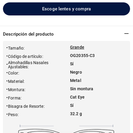
Escoge lentes y compra
Descripción del producto
Grande
Tamaño
:
OG20355-C3
Código de artículo
:
Almohadillas Nasales
Sí
Ajustables
:
Negro
Color
:
Metal
Material
:
Sin montura
Montura
:
Cat Eye
Forma
:
Sí
Bisagra de Resorte
:
32.2 g
Peso
: