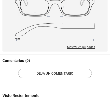
142mm
54mm
140mm
17mm
48mm
Mostrar en pulgadas
Comentarios
(
0
)
DEJA UN COMENTARIO
Visto Recientemente