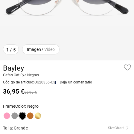
Imagen
/
Video
1
/
5
Bayley
Gafas Cat Eye Negras
Código de artículo
:
OG20355-C3
Deja un comentatio
36,95 €
65,95 €
FrameColor
:
Negro
Talla: Grande
SizeChart