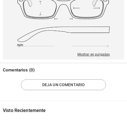
141mm
49mm
138mm
18mm
42mm
Mostrar en pulgadas
Comentarios
(
0
)
DEJA UN COMENTARIO
Visto Recientemente