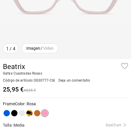
Imagen
/
Video
1
/
4
Beatrix
Gafas Cuadradas Rosas
Código de artículo
:
OG30777-C6
Deja un comentatio
25,95 €
48,95 €
FrameColor
:
Rosa
Talla: Media
SizeChart