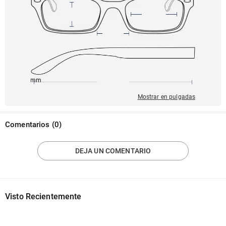
143mm
51mm
140mm
20mm
42mm
Mostrar en pulgadas
Comentarios
(
0
)
DEJA UN COMENTARIO
Visto Recientemente