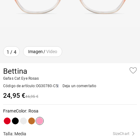
Imagen
/
Video
1
/
4
Bettina
Gafas Cat Eye Rosas
Código de artículo
:
OG30780-C5
Deja un comentatio
24,95 €
46,95 €
FrameColor
:
Rosa
Talla: Media
SizeChart