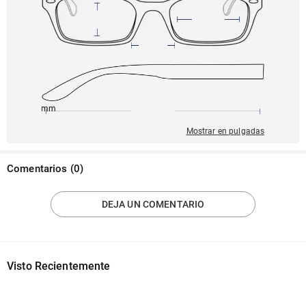
145mm
50mm
138mm
21mm
40mm
Mostrar en pulgadas
Comentarios
(
0
)
DEJA UN COMENTARIO
Visto Recientemente