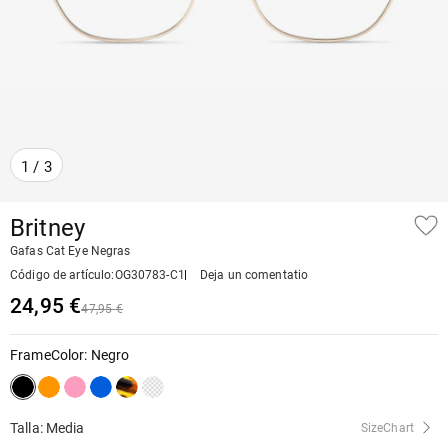
1
/
3
Britney
Gafas Cat Eye Negras
Código de artículo
:
OG30783-C1
Deja un comentatio
24,95 €
47,95 €
FrameColor
:
Negro
Talla: Media
SizeChart