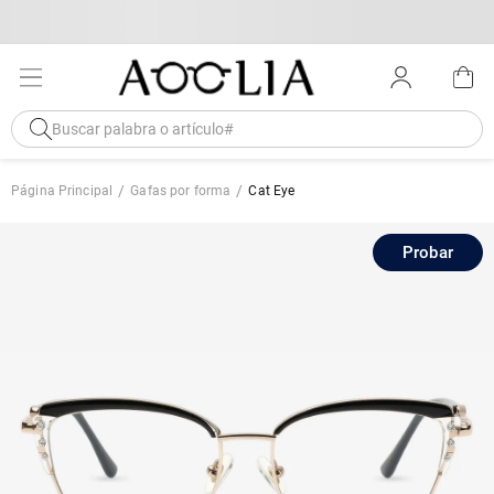
Página Principal
Gafas por forma
Cat Eye
Probar