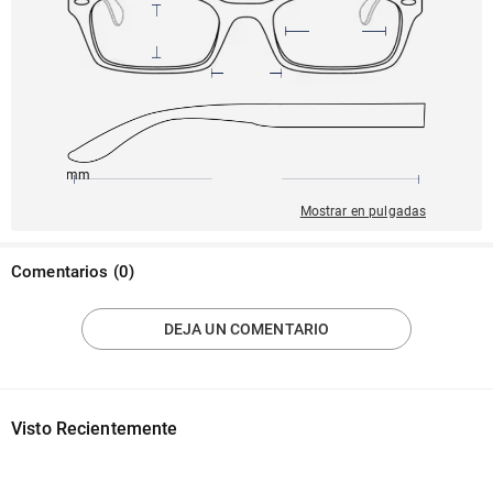
145mm
51mm
145mm
19mm
42mm
Mostrar en pulgadas
Comentarios
(
0
)
DEJA UN COMENTARIO
Visto Recientemente