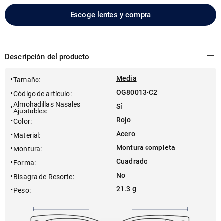
Escoge lentes y compra
Descripción del producto
Media
Tamaño
:
OG80013-C2
Código de artículo
:
Almohadillas Nasales
Sí
Ajustables
:
Rojo
Color
:
Acero
Material
:
Montura completa
Montura
:
Cuadrado
Forma
:
No
Bisagra de Resorte
:
21.3 g
Peso
: