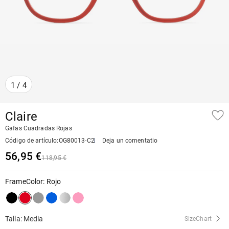
1
/
4
Claire
Gafas Cuadradas Rojas
Código de artículo
:
OG80013-C2
Deja un comentatio
56,95 €
118,95 €
FrameColor
:
Rojo
Talla: Media
SizeChart