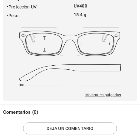
UV400
Protección UV
:
15.4 g
Peso
:
145mm
50mm
134mm
20mm
45mm
Mostrar en pulgadas
Comentarios
(
0
)
DEJA UN COMENTARIO