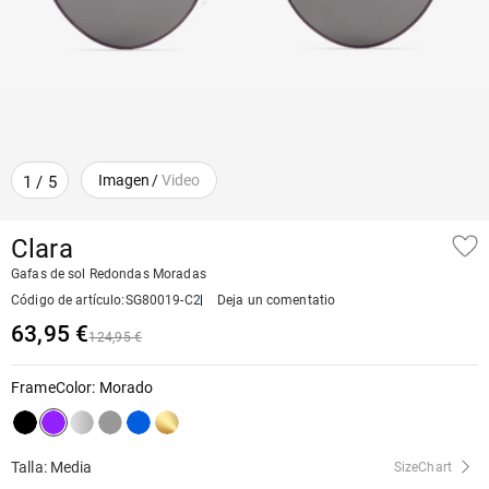
Imagen
/
Video
1
/
5
Clara
Gafas de sol Redondas Moradas
Código de artículo
:
SG80019-C2
Deja un comentatio
63,95 €
124,95 €
FrameColor
:
Morado
Talla: Media
SizeChart