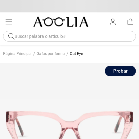
Página Principal
Gafas por forma
Cat Eye
Probar