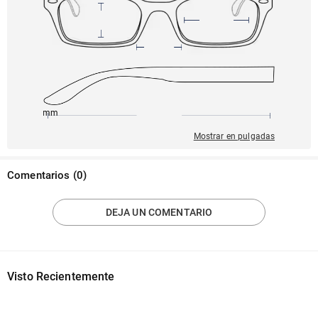
145mm
53mm
138mm
17mm
39mm
Mostrar en pulgadas
Comentarios
(
0
)
DEJA UN COMENTARIO
Visto Recientemente