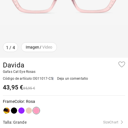
Imagen
/
Video
1
/
4
Davida
Gafas Cat Eye Rosas
Código de artículo
:
OG11017-C5
Deja un comentatio
43,95 €
85,95 €
FrameColor
:
Rosa
Talla: Grande
SizeChart