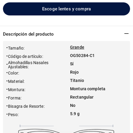
Escoge lentes y compra
Descripción del producto
Grande
Tamaño
:
OG50284-C1
Código de artículo
:
Almohadillas Nasales
Sí
Ajustables
:
Rojo
Color
:
Titanio
Material
:
Montura completa
Montura
:
Rectangular
Forma
:
No
Bisagra de Resorte
:
5.9 g
Peso
: