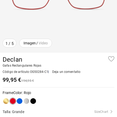
Imagen
/
Video
1
/
5
Declan
Gafas Rectangulares Rojas
Código de artículo
:
OG50284-C1
Deja un comentatio
99,95 €
194,95 €
FrameColor
:
Rojo
Talla: Grande
SizeChart