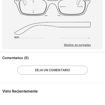
145mm
55mm
141mm
18mm
38mm
Mostrar en pulgadas
Comentarios
(
0
)
DEJA UN COMENTARIO
Visto Recientemente