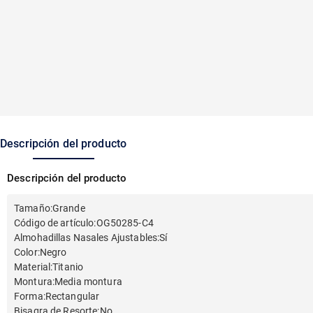
Descripción del producto
Descripción del producto
Tamaño
:
Grande
Código de artículo
:
OG50285-C4
Almohadillas Nasales Ajustables
:
Sí
Color
:
Negro
Material
:
Titanio
Montura
:
Media montura
Forma
:
Rectangular
Bisagra de Resorte
:
No