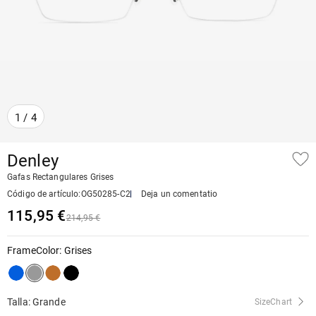
1
/
4
Denley
Gafas Rectangulares Grises
Código de artículo
:
OG50285-C2
Deja un comentatio
115,95 €
214,95 €
FrameColor
:
Grises
Talla: Grande
SizeChart