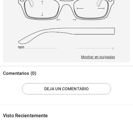
145mm
55mm
139mm
17mm
33mm
Mostrar en pulgadas
Comentarios
(
0
)
DEJA UN COMENTARIO
Visto Recientemente