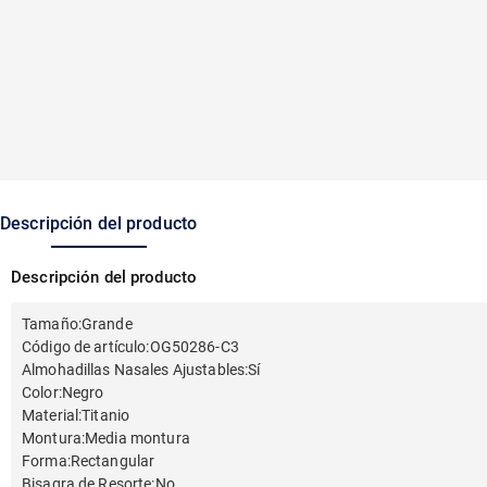
Descripción del producto
Descripción del producto
Tamaño
:
Grande
Código de artículo
:
OG50286-C3
Almohadillas Nasales Ajustables
:
Sí
Color
:
Negro
Material
:
Titanio
Montura
:
Media montura
Forma
:
Rectangular
Bisagra de Resorte
:
No