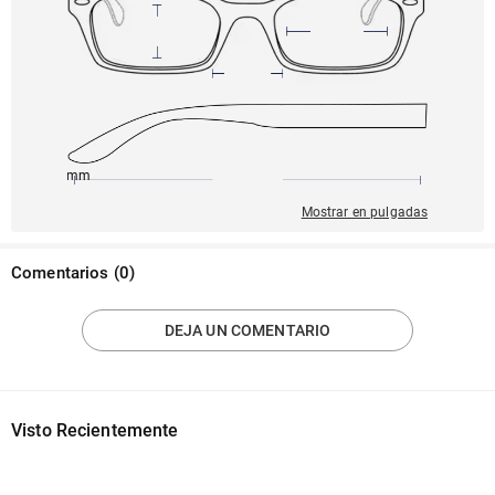
150mm
53mm
136mm
19mm
41mm
Mostrar en pulgadas
Comentarios
(
0
)
DEJA UN COMENTARIO
Visto Recientemente