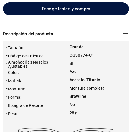
Escoge lentes y compra
Descripción del producto
Grande
Tamaño
:
OG30774-C1
Código de artículo
:
Almohadillas Nasales
Sí
Ajustables
:
Azul
Color
:
Acetato, Titanio
Material
:
Montura completa
Montura
:
Browline
Forma
:
No
Bisagra de Resorte
:
28 g
Peso
: