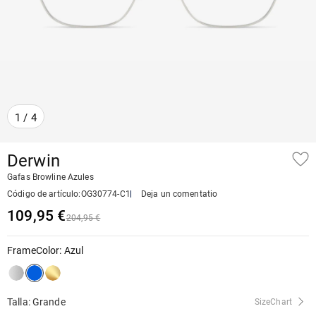
1
/
4
Derwin
Gafas Browline Azules
Código de artículo
:
OG30774-C1
Deja un comentatio
109,95 €
204,95 €
FrameColor
:
Azul
Talla: Grande
SizeChart