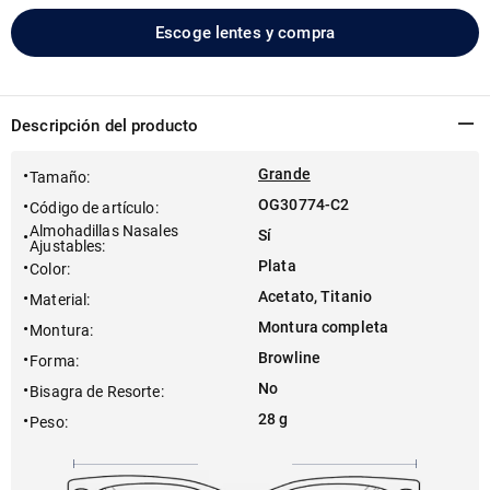
Escoge lentes y compra
Descripción del producto
Grande
Tamaño
:
OG30774-C2
Código de artículo
:
Almohadillas Nasales
Sí
Ajustables
:
Plata
Color
:
Acetato, Titanio
Material
:
Montura completa
Montura
:
Browline
Forma
:
No
Bisagra de Resorte
:
28 g
Peso
: