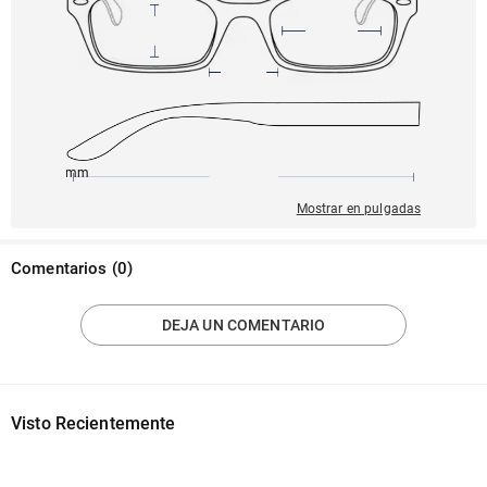
150mm
53mm
136mm
19mm
41mm
Mostrar en pulgadas
Comentarios
(
0
)
DEJA UN COMENTARIO
Visto Recientemente