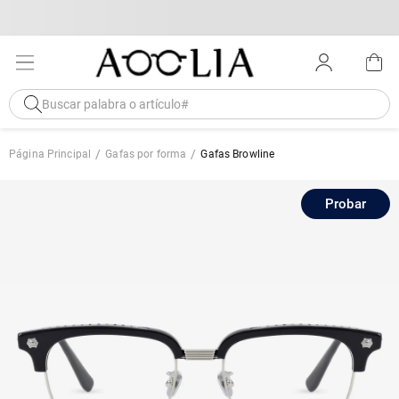
Página Principal
Gafas por forma
Gafas Browline
Probar