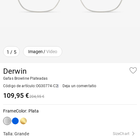
Imagen
/
Video
1
/
5
Derwin
Gafas Browline Plateadas
Código de artículo
:
OG30774-C2
Deja un comentatio
109,95 €
204,95 €
FrameColor
:
Plata
Talla: Grande
SizeChart