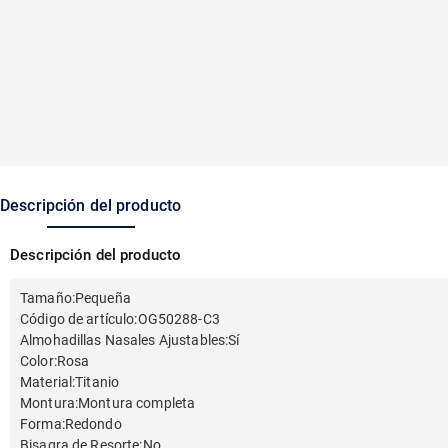
Descripción del producto
Descripción del producto
Tamaño
:
Pequeña
Código de artículo
:
OG50288-C3
Almohadillas Nasales Ajustables
:
Sí
Color
:
Rosa
Material
:
Titanio
Montura
:
Montura completa
Forma
:
Redondo
Bisagra de Resorte
:
No