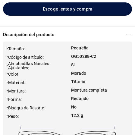
Escoge lentes y compra
Descripción del producto
Pequeña
Tamaño
:
OG50288-C2
Código de artículo
:
Almohadillas Nasales
Sí
Ajustables
:
Morado
Color
:
Titanio
Material
:
Montura completa
Montura
:
Redondo
Forma
:
No
Bisagra de Resorte
:
12.2 g
Peso
: