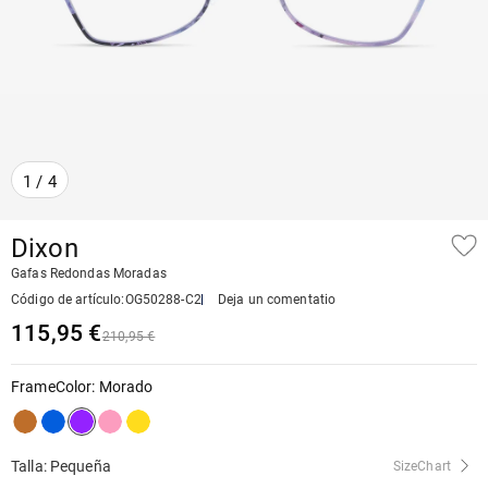
1
/
4
Dixon
Gafas Redondas Moradas
Código de artículo
:
OG50288-C2
Deja un comentatio
115,95 €
210,95 €
FrameColor
:
Morado
Talla: Pequeña
SizeChart