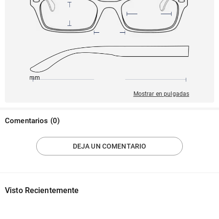
145mm
48mm
139mm
22mm
43mm
Mostrar en pulgadas
Comentarios
(
0
)
DEJA UN COMENTARIO
Visto Recientemente