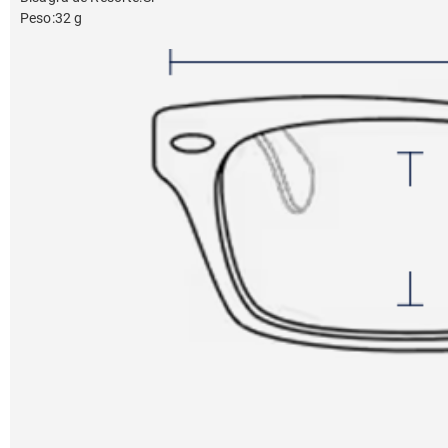
Peso
:
32 g