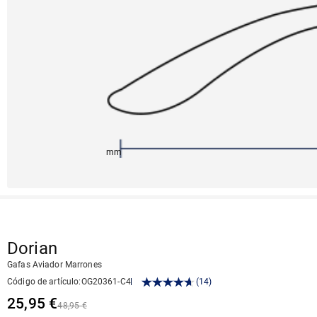
145mm
52mm
129mm
16mm
45mm
Dorian
Gafas Aviador Marrones
Código de artículo
:
OG20361-C4
(
14
)
25,95 €
48,95 €