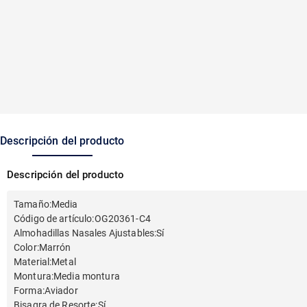
Descripción del producto
Descripción del producto
Tamaño
:
Media
Código de artículo
:
OG20361-C4
Almohadillas Nasales Ajustables
:
Sí
Color
:
Marrón
Material
:
Metal
Montura
:
Media montura
Forma
:
Aviador
Bisagra de Resorte
:
Sí