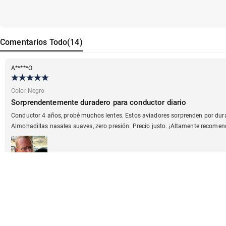
Comentarios
Todo
(
14
)
A*****O
Color
:
Negro
Sorprendentemente duradero para conductor diario
Conductor 4 años, probé muchos lentes. Estos aviadores sorprenden por durabil
Almohadillas nasales suaves, zero presión. Precio justo. ¡Altamente recome
M*****L
Color
:
Oro