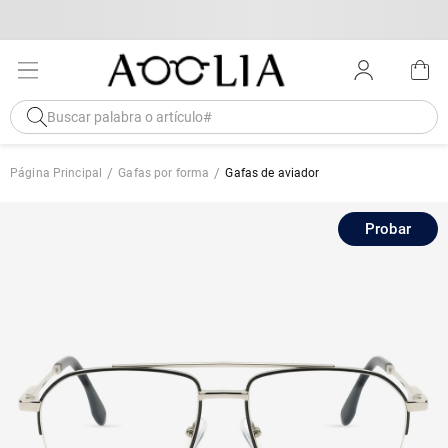
Página Principal
Gafas por forma
Gafas de aviador
Probar