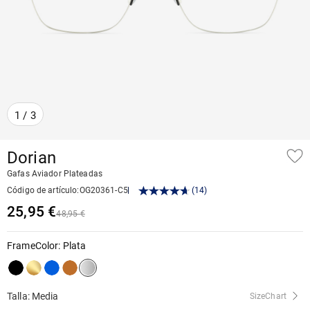
1
/
3
Dorian
Gafas Aviador Plateadas
Código de artículo
:
OG20361-C5
(
14
)
25,95 €
48,95 €
FrameColor
:
Plata
Talla: Media
SizeChart