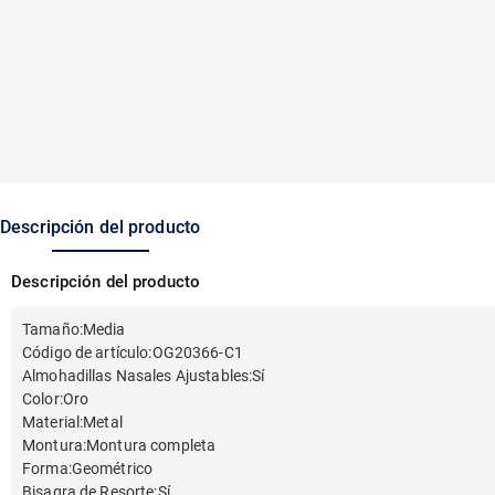
Descripción del producto
Descripción del producto
Tamaño
:
Media
Código de artículo
:
OG20366-C1
Almohadillas Nasales Ajustables
:
Sí
Color
:
Oro
Material
:
Metal
Montura
:
Montura completa
Forma
:
Geométrico
Bisagra de Resorte
:
Sí