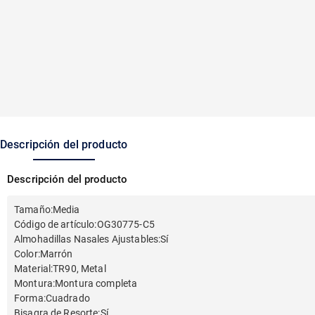
Descripción del producto
Descripción del producto
Tamaño
:
Media
Código de artículo
:
OG30775-C5
Almohadillas Nasales Ajustables
:
Sí
Color
:
Marrón
Material
:
TR90, Metal
Montura
:
Montura completa
Forma
:
Cuadrado
Bisagra de Resorte
:
Sí