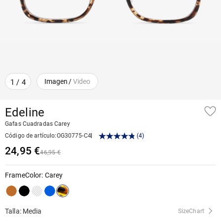
Imagen
/
Video
1
/
4
Edeline
Gafas Cuadradas Carey
Código de artículo
:
OG30775-C4
(
4
)
24,95 €
46,95 €
FrameColor
:
Carey
Talla: Media
SizeChart