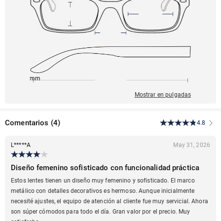
143mm
51mm
142mm
22mm
45mm
Mostrar en pulgadas
Comentarios
(
4
)
4.8
L*****A
May 31, 2026
Diseño femenino sofisticado con funcionalidad práctica
Estos lentes tienen un diseño muy femenino y sofisticado. El marco
metálico con detalles decorativos es hermoso. Aunque inicialmente
necesité ajustes, el equipo de atención al cliente fue muy servicial. Ahora
son súper cómodos para todo el día. Gran valor por el precio. Muy