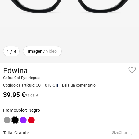
Imagen
/
Video
1
/
4
Edwina
Gafas Cat Eye Negras
Código de artículo
:
OG11018-C1
Deja un comentatio
39,95 €
78,95 €
FrameColor
:
Negro
Talla: Grande
SizeChart