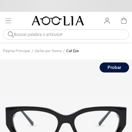
Página Principal
Gafas por forma
Cat Eye
Probar