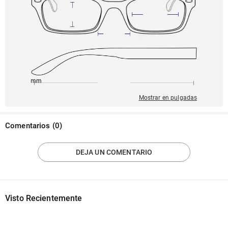
145mm
54mm
141mm
19mm
36mm
Mostrar en pulgadas
Comentarios
(
0
)
DEJA UN COMENTARIO
Visto Recientemente