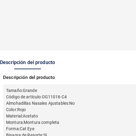
Descripción del producto
Descripción del producto
Tamaño
:
Grande
Código de artículo
:
OG11018-C4
Almohadillas Nasales Ajustables
:
No
Color
:
Rojo
Material
:
Acetato
Montura
:
Montura completa
Forma
:
Cat Eye
Bisagra de Resorte
:
Sí