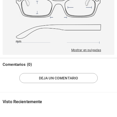
145mm
53mm
140mm
17mm
39mm
Mostrar en pulgadas
Comentarios
(
0
)
DEJA UN COMENTARIO
Visto Recientemente