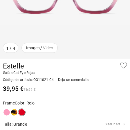
Imagen
/
Video
1
/
4
Estelle
Gafas Cat Eye Rojas
Código de artículo
:
OG11021-C4
Deja un comentatio
39,95 €
76,95 €
FrameColor
:
Rojo
Talla: Grande
SizeChart