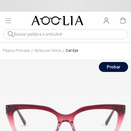
Página Principal
Gafas por forma
Cat Eye
Probar