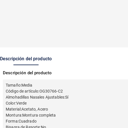
Descripción del producto
Descripción del producto
Tamaño
:
Media
Código de artículo
:
OG30766-C2
Almohadillas Nasales Ajustables
:
Sí
Color
:
Verde
Material
:
Acetato, Acero
Montura
:
Montura completa
Forma
:
Cuadrado
Bisagra de Resorte
:
No