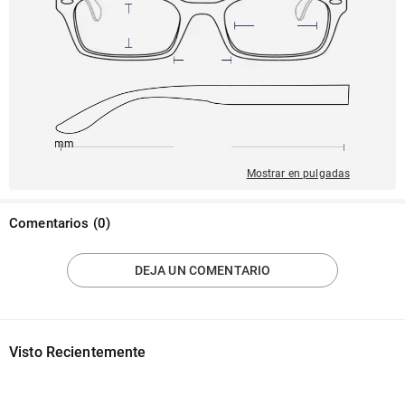
139mm
53mm
137mm
17mm
40mm
Mostrar en pulgadas
Comentarios
(
0
)
DEJA UN COMENTARIO
Visto Recientemente