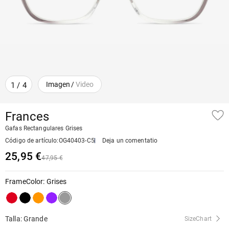
Imagen
/
Video
1
/
4
Frances
Gafas Rectangulares Grises
Código de artículo
:
OG40403-C5
Deja un comentatio
25,95 €
47,95 €
FrameColor
:
Grises
Talla: Grande
SizeChart