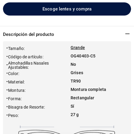
Escoge lentes y compra
Descripción del producto
Grande
Tamaño
:
OG40403-C5
Código de artículo
:
Almohadillas Nasales
No
Ajustables
:
Grises
Color
:
TR90
Material
:
Montura completa
Montura
:
Rectangular
Forma
:
Sí
Bisagra de Resorte
:
27 g
Peso
: