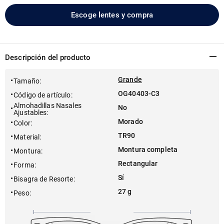
Escoge lentes y compra
Descripción del producto
Grande
Tamaño
:
OG40403-C3
Código de artículo
:
Almohadillas Nasales
No
Ajustables
:
Morado
Color
:
TR90
Material
:
Montura completa
Montura
:
Rectangular
Forma
:
Sí
Bisagra de Resorte
:
27 g
Peso
: