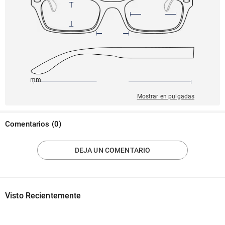
139mm
53mm
137mm
17mm
40mm
Mostrar en pulgadas
Comentarios
(
0
)
DEJA UN COMENTARIO
Visto Recientemente