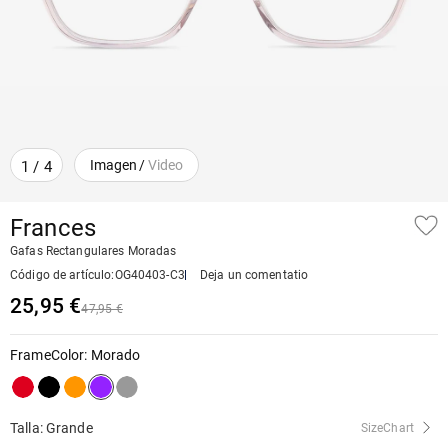
Imagen
/
Video
1
/
4
Frances
Gafas Rectangulares Moradas
Código de artículo
:
OG40403-C3
Deja un comentatio
25,95 €
47,95 €
FrameColor
:
Morado
Talla: Grande
SizeChart