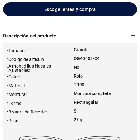
Escoge lentes y compra
Descripción del producto
Grande
Tamaño
:
OG40403-C4
Código de artículo
:
Almohadillas Nasales
No
Ajustables
:
Rojo
Color
:
TR90
Material
:
Montura completa
Montura
:
Rectangular
Forma
:
Sí
Bisagra de Resorte
:
27 g
Peso
: