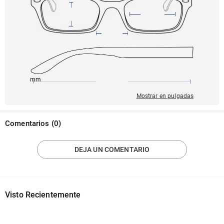
139mm
53mm
137mm
17mm
40mm
Mostrar en pulgadas
Comentarios
(
0
)
DEJA UN COMENTARIO
Visto Recientemente