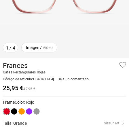
Imagen
/
Video
1
/
4
Frances
Gafas Rectangulares Rojas
Código de artículo
:
OG40403-C4
Deja un comentatio
25,95 €
47,95 €
FrameColor
:
Rojo
Talla: Grande
SizeChart