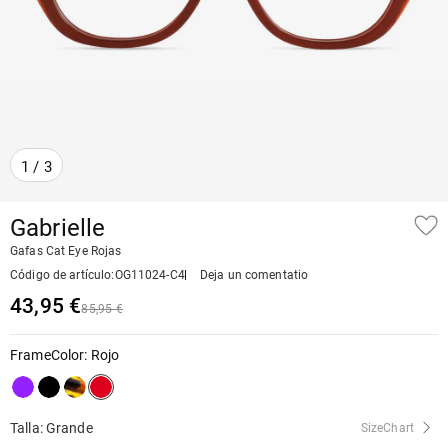
1
/
3
Gabrielle
Gafas Cat Eye Rojas
Código de artículo
:
OG11024-C4
Deja un comentatio
43,95 €
85,95 €
FrameColor
:
Rojo
Talla: Grande
SizeChart