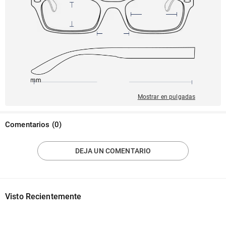
145mm
54mm
140mm
17mm
42mm
Mostrar en pulgadas
Comentarios
(
0
)
DEJA UN COMENTARIO
Visto Recientemente