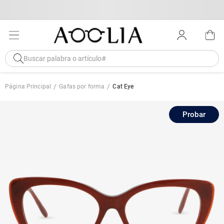
Página Principal
Gafas por forma
Cat Eye
Probar