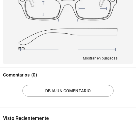
145mm
55mm
127mm
17mm
26mm
Mostrar en pulgadas
Comentarios
(
0
)
DEJA UN COMENTARIO
Visto Recientemente