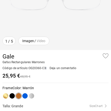
Imagen
/
Video
1
/
5
Gale
Gafas Rectangulares Marrones
Código de artículo
:
OG20360-C3
Deja un comentatio
25,95 €
48,95 €
FrameColor
:
Marrón
Talla: Grande
SizeChart