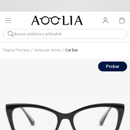
Página Principal
Gafas por forma
Cat Eye
Probar