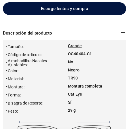
Escoge lentes y compra
Descripción del producto
Grande
Tamaño
:
OG40404-C1
Código de artículo
:
Almohadillas Nasales
No
Ajustables
:
Negro
Color
:
TR90
Material
:
Montura completa
Montura
:
Cat Eye
Forma
:
Sí
Bisagra de Resorte
:
29 g
Peso
: