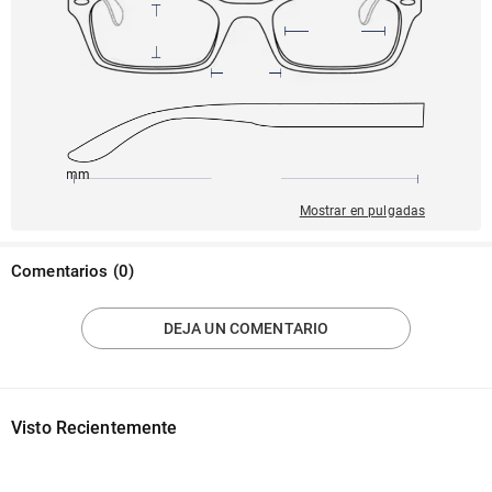
142mm
53mm
137mm
17mm
40mm
Mostrar en pulgadas
Comentarios
(
0
)
DEJA UN COMENTARIO
Visto Recientemente