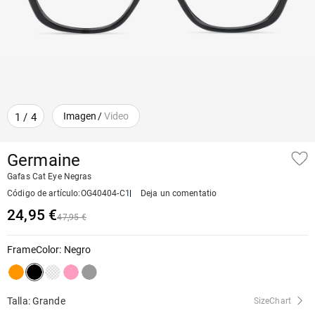
Imagen
/
Video
1
/
4
Germaine
Gafas Cat Eye Negras
Código de artículo
:
OG40404-C1
Deja un comentatio
24,95 €
47,95 €
FrameColor
:
Negro
Talla: Grande
SizeChart