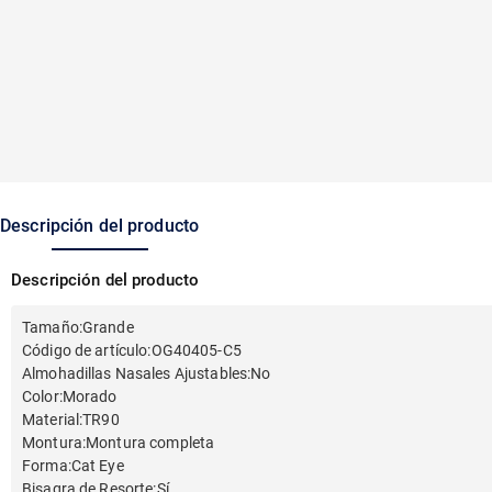
Descripción del producto
Descripción del producto
Tamaño
:
Grande
Código de artículo
:
OG40405-C5
Almohadillas Nasales Ajustables
:
No
Color
:
Morado
Material
:
TR90
Montura
:
Montura completa
Forma
:
Cat Eye
Bisagra de Resorte
:
Sí