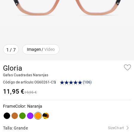
Imagen
/
Video
1
/
7
Gloria
Gafas Cuadradas Naranjas
Código de artículo
:
OG60261-C5
(
106
)
11,95 €
19,95 €
FrameColor
:
Naranja
Talla: Grande
SizeChart