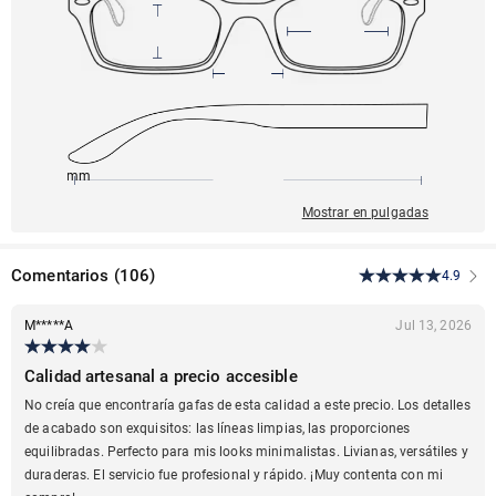
147mm
55mm
147mm
19mm
45mm
Mostrar en pulgadas
Comentarios
(
106
)
4.9
M*****A
Jul 13, 2026
Calidad artesanal a precio accesible
No creía que encontraría gafas de esta calidad a este precio. Los detalles
de acabado son exquisitos: las líneas limpias, las proporciones
equilibradas. Perfecto para mis looks minimalistas. Livianas, versátiles y
duraderas. El servicio fue profesional y rápido. ¡Muy contenta con mi