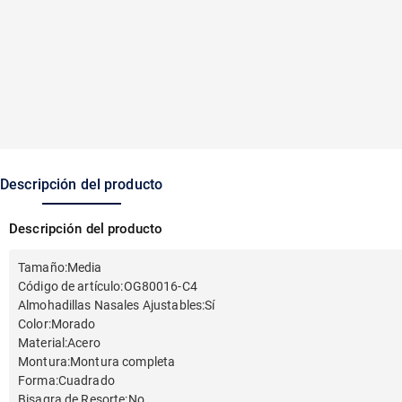
Descripción del producto
Descripción del producto
Tamaño
:
Media
Código de artículo
:
OG80016-C4
Almohadillas Nasales Ajustables
:
Sí
Color
:
Morado
Material
:
Acero
Montura
:
Montura completa
Forma
:
Cuadrado
Bisagra de Resorte
:
No