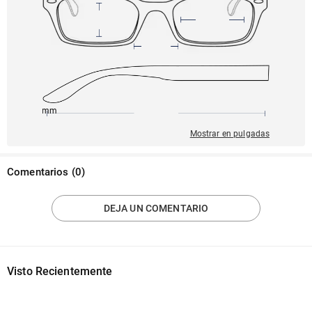
145mm
52mm
142mm
18mm
41mm
Mostrar en pulgadas
Comentarios
(
0
)
DEJA UN COMENTARIO
Visto Recientemente