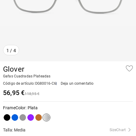
1
/
4
Glover
Gafas Cuadradas Plateadas
Código de artículo
:
OG80016-C6
Deja un comentatio
56,95 €
118,95 €
FrameColor
:
Plata
Talla: Media
SizeChart