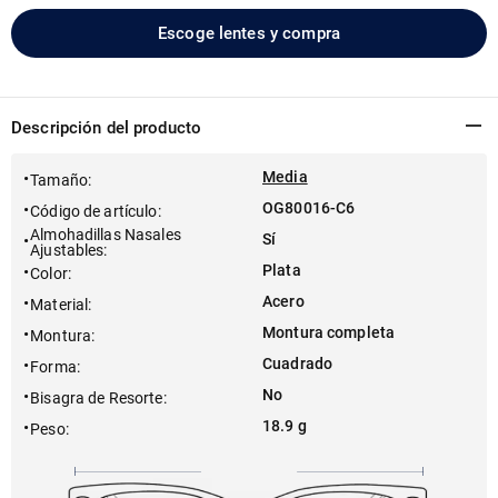
Escoge lentes y compra
Descripción del producto
Media
Tamaño
:
OG80016-C6
Código de artículo
:
Almohadillas Nasales
Sí
Ajustables
:
Plata
Color
:
Acero
Material
:
Montura completa
Montura
:
Cuadrado
Forma
:
No
Bisagra de Resorte
:
18.9 g
Peso
: