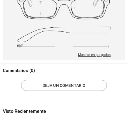
145mm
53mm
138mm
16mm
40mm
Mostrar en pulgadas
Comentarios
(
0
)
DEJA UN COMENTARIO
Visto Recientemente