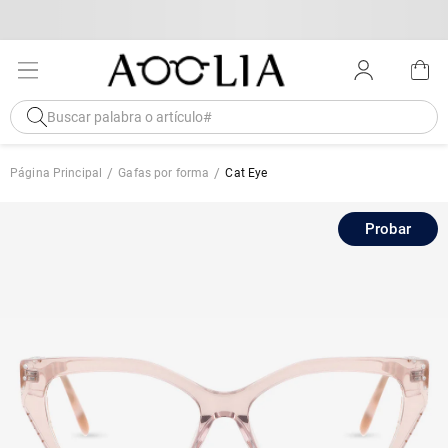
Página Principal
Gafas por forma
Cat Eye
Probar