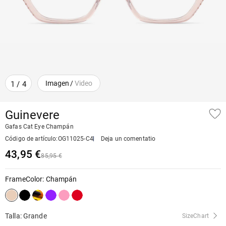
Imagen
/
Video
1
/
4
Guinevere
Gafas Cat Eye Champán
Código de artículo
:
OG11025-C4
Deja un comentatio
43,95 €
85,95 €
FrameColor
:
Champán
Talla: Grande
SizeChart