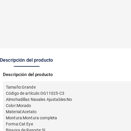
Descripción del producto
Descripción del producto
Tamaño
:
Grande
Código de artículo
:
OG11025-C3
Almohadillas Nasales Ajustables
:
No
Color
:
Morado
Material
:
Acetato
Montura
:
Montura completa
Forma
:
Cat Eye
Bisagra de Resorte
:
Sí