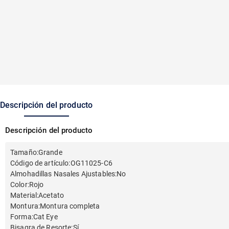
Descripción del producto
Descripción del producto
Tamaño
:
Grande
Código de artículo
:
OG11025-C6
Almohadillas Nasales Ajustables
:
No
Color
:
Rojo
Material
:
Acetato
Montura
:
Montura completa
Forma
:
Cat Eye
Bisagra de Resorte
:
Sí