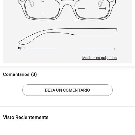
145mm
51mm
141mm
22mm
41mm
Mostrar en pulgadas
Comentarios
(
0
)
DEJA UN COMENTARIO
Visto Recientemente