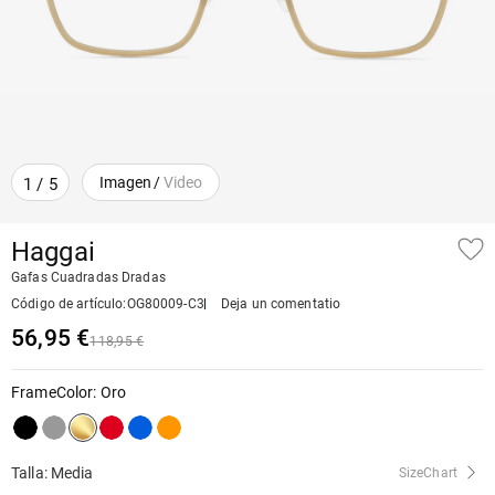
Imagen
/
Video
1
/
5
Haggai
Gafas Cuadradas Dradas
Código de artículo
:
OG80009-C3
Deja un comentatio
56,95 €
118,95 €
FrameColor
:
Oro
Talla: Media
SizeChart