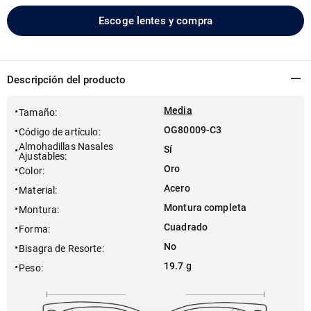
Escoge lentes y compra
Descripción del producto
Media
Tamaño
:
OG80009-C3
Código de artículo
:
Almohadillas Nasales
Sí
Ajustables
:
Oro
Color
:
Acero
Material
:
Montura completa
Montura
:
Cuadrado
Forma
:
No
Bisagra de Resorte
:
19.7 g
Peso
: