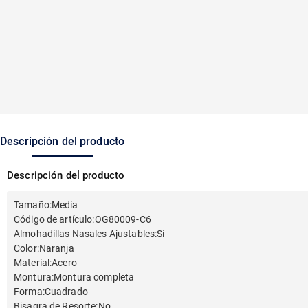
Descripción del producto
Descripción del producto
Tamaño
:
Media
Código de artículo
:
OG80009-C6
Almohadillas Nasales Ajustables
:
Sí
Color
:
Naranja
Material
:
Acero
Montura
:
Montura completa
Forma
:
Cuadrado
Bisagra de Resorte
:
No