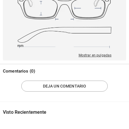
145mm
49mm
132mm
22mm
41mm
Mostrar en pulgadas
Comentarios
(
0
)
DEJA UN COMENTARIO
Visto Recientemente