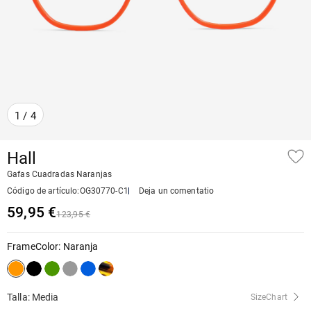
1
/
4
Hall
Gafas Cuadradas Naranjas
Código de artículo
:
OG30770-C1
Deja un comentatio
59,95 €
123,95 €
FrameColor
:
Naranja
Talla: Media
SizeChart